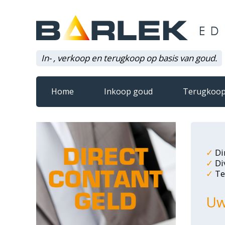
In- , verkoop en terugkoop op basis van goud.
Home
Inkoop goud
Terugkoop
✓
Dir
✓
Di
✓
Te
Uw