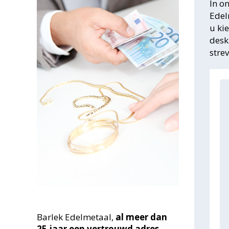
In o
Edel
u ki
desk
stre
Barlek Edelmetaal,
al meer dan
25
jaar een vertrouwd adres