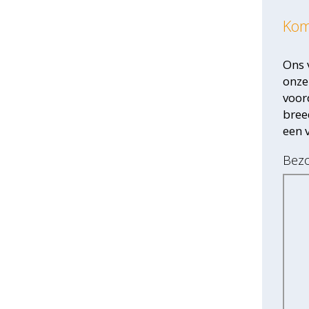
Kom
Ons 
onz
voor
bree
een 
Bezo