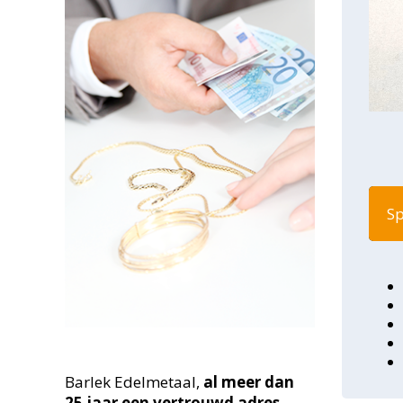
Sp
Barlek Edelmetaal,
al meer dan
25
jaar een vertrouwd adres