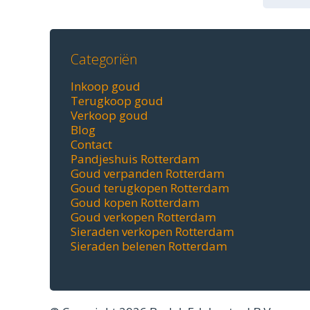
Categoriën
Inkoop goud
Terugkoop goud
Verkoop goud
Blog
Contact
Pandjeshuis Rotterdam
Goud verpanden Rotterdam
Goud terugkopen Rotterdam
Goud kopen Rotterdam
Goud verkopen Rotterdam
Sieraden verkopen Rotterdam
Sieraden belenen Rotterdam