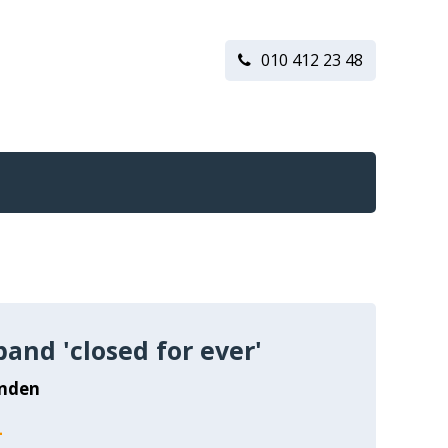
010 412 23 48
and 'closed for ever'
nden
-