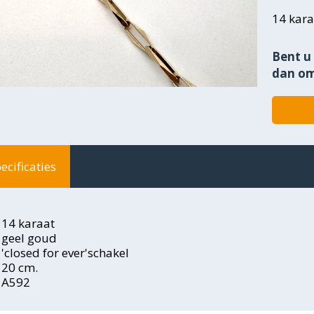
14 kar
Bent u 
dan om
ecificaties
14 karaat
geel goud
'closed for ever'schakel
20 cm.
A592