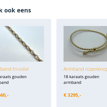
k ook eens
and tri-color
Armband rozenkno
araats gouden
18 karaats gouden
band
armband
60,-
€ 3295,-