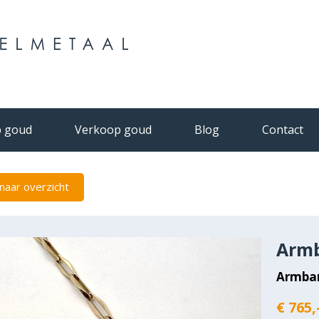
 goud
Verkoop goud
Blog
Contact
naar overzicht
Armb
Armba
€ 765,