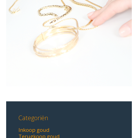
Categoriën
Inkoop goud
Terugkoop goud