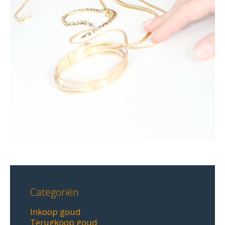
Categoriën
Inkoop goud
Terugkoop goud