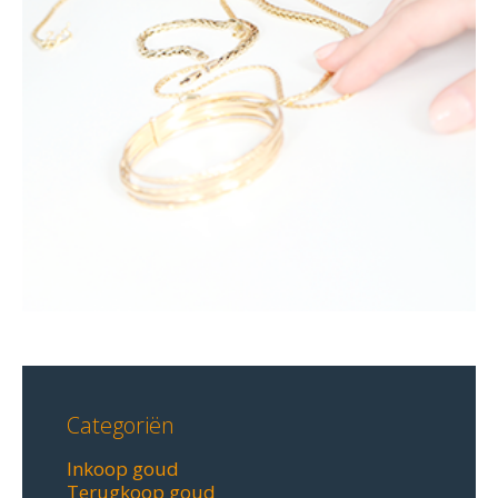
Categoriën
Inkoop goud
Terugkoop goud