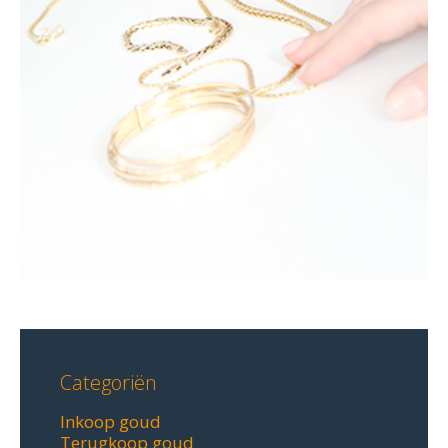
Categoriën
Inkoop goud
Terugkoop goud