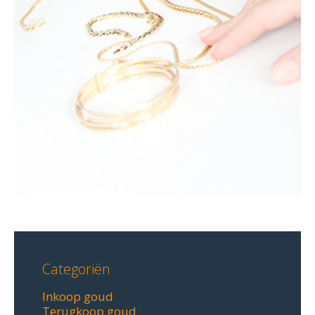
Categoriën
Inkoop goud
Terugkoop goud