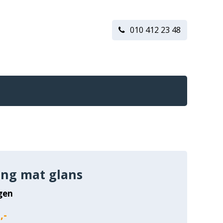
010 412 23 48
ing mat glans
gen
,-