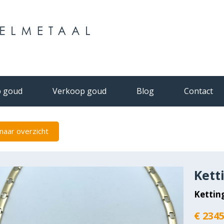
 goud
Verkoop goud
Blog
Contact
naar overzicht
Kett
Kettin
€ 2345