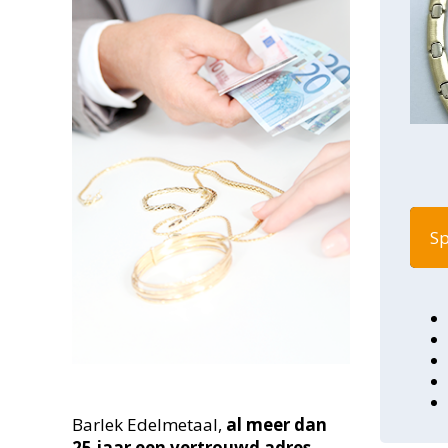
Sp
Barlek Edelmetaal,
al meer dan
25
jaar een vertrouwd adres