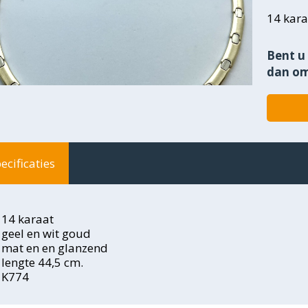
14 kara
Bent u 
dan om
ecificaties
14 karaat
geel en wit goud
mat en en glanzend
lengte 44,5 cm.
K774