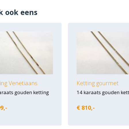
k ook eens
ing Venetiaans
Ketting gourmet
araats gouden ketting
14 karaats gouden ket
9,-
€ 810,-