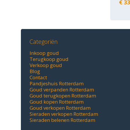
€ 33
Categoriën
Inkoop goud
Terugkoop goud
Verkoop goud
Blog
Contact
Pandjeshuis Rotterdam
Goud verpanden Rotterdam
Goud terugkopen Rotterdam
Goud kopen Rotterdam
Goud verkopen Rotterdam
Sieraden verkopen Rotterdam
Sieraden belenen Rotterdam