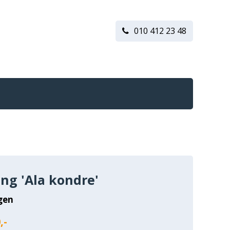
010 412 23 48
ing 'Ala kondre'
gen
,-