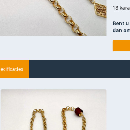
18 kara
Bent u 
dan om
ecificaties