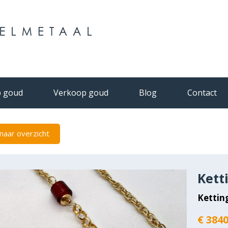
 goud
Verkoop goud
Blog
Contact
naar overzicht
Kett
Kettin
€ 3840