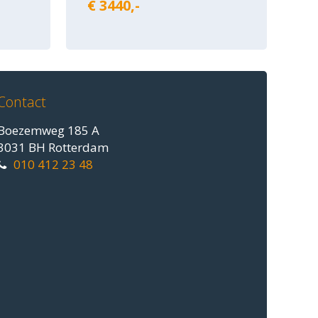
€ 3440,-
Contact
Boezemweg 185 A
3031 BH Rotterdam
010 412 23 48