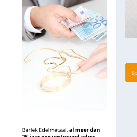
Sp
Barlek Edelmetaal,
al meer dan
25
jaar een vertrouwd adres