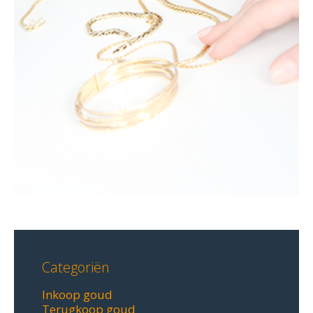
Categoriën
Inkoop goud
Terugkoop goud