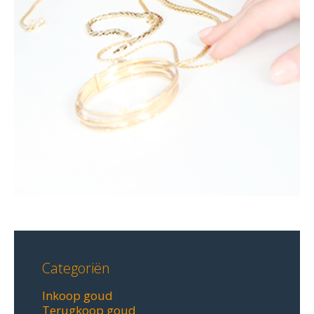
Categoriën
Inkoop goud
Terugkoop goud