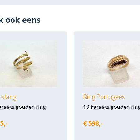
k ook eens
 slang
Ring Portugees
araats gouden ring
19 karaats gouden rin
5,-
€ 598,-