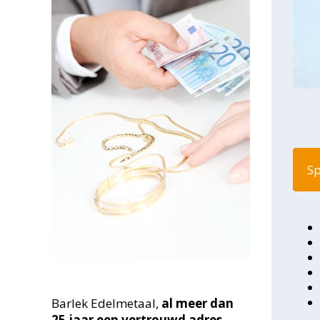
Sp
Barlek Edelmetaal,
al meer dan
25
jaar een vertrouwd adres