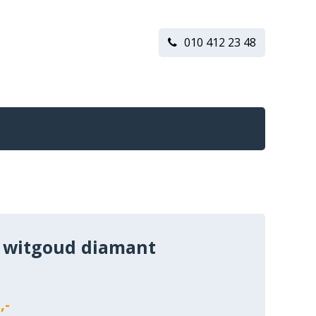
010 412 23 48
 witgoud diamant
n
,-