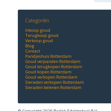
Categoriën
Inkoop goud
Terugkoop goud
Verkoop goud
Blog
Contact
Pandjeshuis Rotterdam
Goud verpanden Rotterdam
Goud terugkopen Rotterdam
Goud kopen Rotterdam
Goud verkopen Rotterdam
Sieraden verkopen Rotterdam
Sieraden belenen Rotterdam
© Copyright 2026 Barlek Edelmetaal B.V.