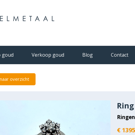
 goud
Verkoop goud
Blog
Contact
naar overzicht
Ring
Ringe
€ 1395