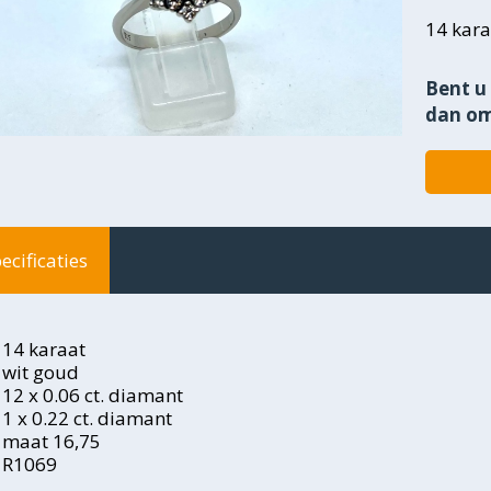
14 kara
Bent u 
dan om
ecificaties
14 karaat
wit goud
12 x 0.06 ct. diamant
1 x 0.22 ct. diamant
maat 16,75
R1069