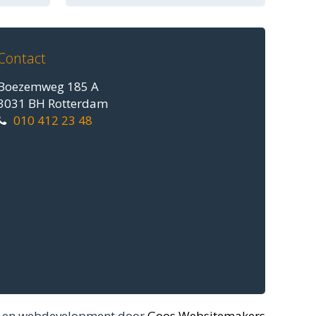
Contact
Boezemweg 185 A
3031 BH Rotterdam
010 412 23 48
 en webdevelopment door
Goos Websitemakers