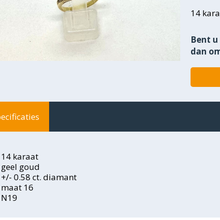
14 kara
Bent u 
dan om
ecificaties
14 karaat
geel goud
+/- 0.58 ct. diamant
maat 16
N19