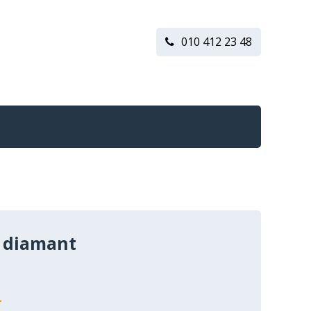
010 412 23 48
 diamant
n
-