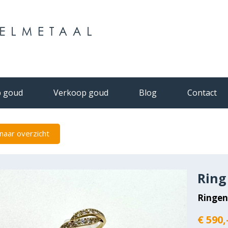
 goud
Verkoop goud
Blog
Contact
naar overzicht
Ring
Ringe
€ 590,