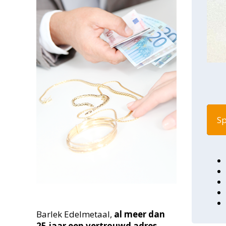
Sp
Barlek Edelmetaal,
al meer dan
25
jaar een vertrouwd adres