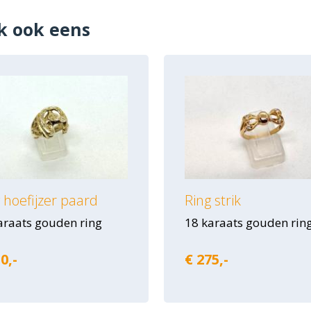
k ook eens
 hoefijzer paard
Ring strik
araats gouden ring
18 karaats gouden rin
0,-
€ 275,-