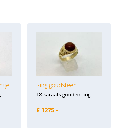
ntje
Ring goudsteen
g
18 karaats gouden ring
€ 1275,-