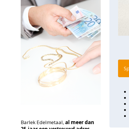
Sp
Barlek Edelmetaal,
al meer dan
25
jaar een vertrouwd adres