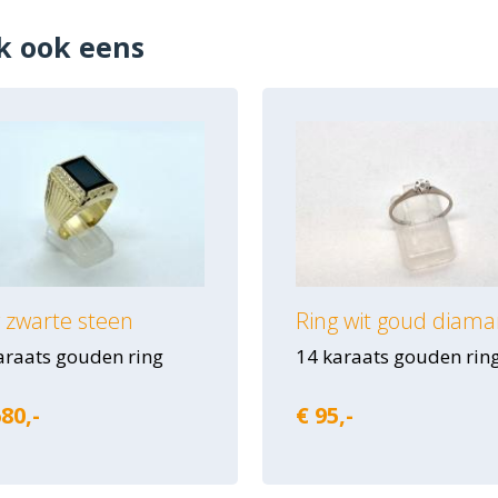
k ook eens
 zwarte steen
Ring wit goud diama
araats gouden ring
14 karaats gouden rin
80,-
€ 95,-