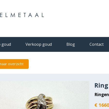
 goud
Verkoop goud
Blog
Contact
naar overzicht
Ring
Ringe
€ 1660