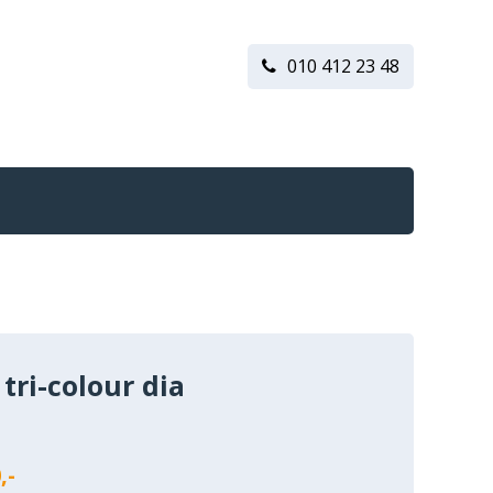
010 412 23 48
 tri-colour dia
n
,-