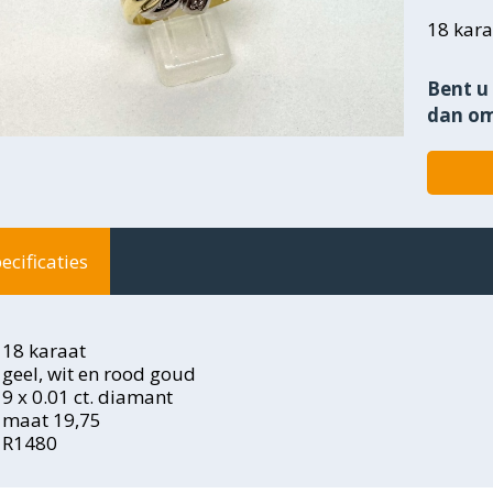
18 kara
Bent u 
dan om
ecificaties
18 karaat
geel, wit en rood goud
9 x 0.01 ct. diamant
maat 19,75
R1480