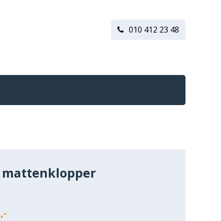
010 412 23 48
 mattenklopper
n
,-