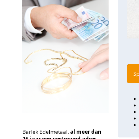
Sp
Barlek Edelmetaal,
al meer dan
25
jaar een vertrouwd adres