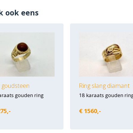
k ook eens
g goudsteen
Ring slang diamant
araats gouden ring
18 karaats gouden rin
75,-
€ 1560,-