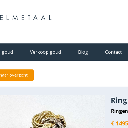
 goud
Verkoop goud
Blog
Contact
naar overzicht
Ring
Ringe
€ 1495