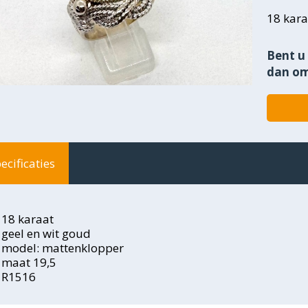
18 kara
Bent u 
dan om
ecificaties
18 karaat
geel en wit goud
model: mattenklopper
maat 19,5
R1516