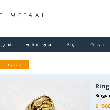
 goud
Verkoop goud
Blog
Contact
naar overzicht
Ring
Ringe
€ 1560