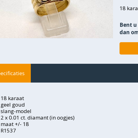
18 kara
Bent u 
dan om
ecificaties
18 karaat
geel goud
slang-model
2 x 0.01 ct. diamant (in oogjes)
maat +/- 18
R1537