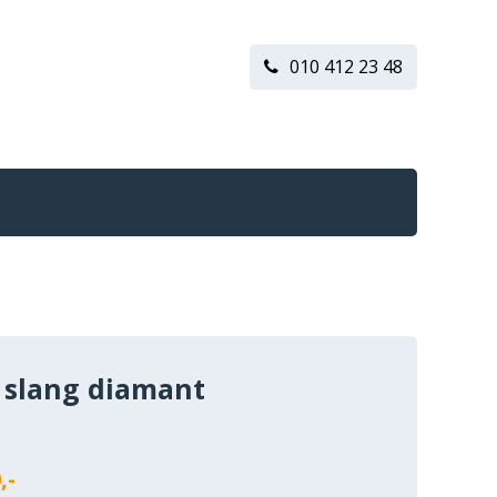
010 412 23 48
 slang diamant
n
,-