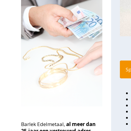
Sp
Barlek Edelmetaal,
al meer dan
25
jaar een vertrouwd adres