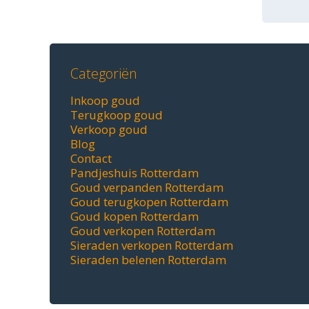
Categoriën
Inkoop goud
Terugkoop goud
Verkoop goud
Blog
Contact
Pandjeshuis Rotterdam
Goud verpanden Rotterdam
Goud terugkopen Rotterdam
Goud kopen Rotterdam
Goud verkopen Rotterdam
Sieraden verkopen Rotterdam
Sieraden belenen Rotterdam