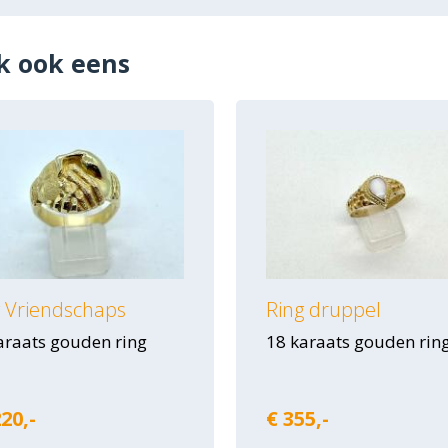
k ook eens
g Vriendschaps
Ring druppel
araats gouden ring
18 karaats gouden rin
20,-
€ 355,-