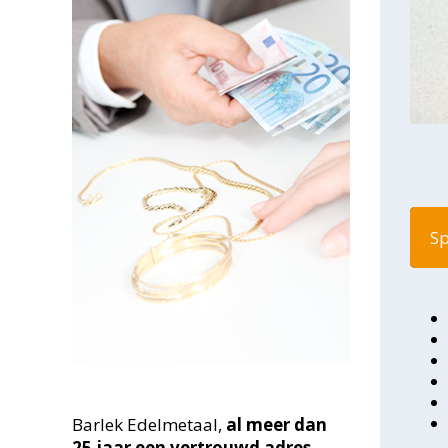
Sp
Barlek Edelmetaal,
al meer dan
25
jaar een vertrouwd adres