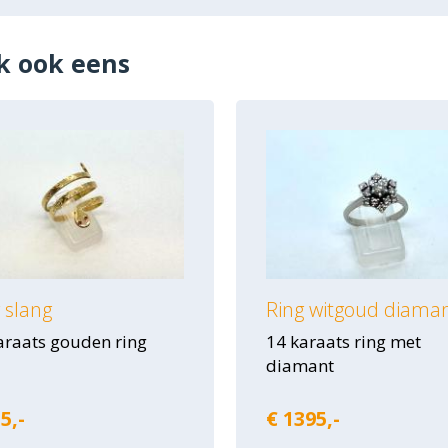
k ook eens
 slang
Ring witgoud diama
araats gouden ring
14 karaats ring met
diamant
5,-
€ 1395,-