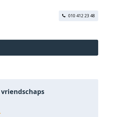
010 412 23 48
 vriendschaps
n
-