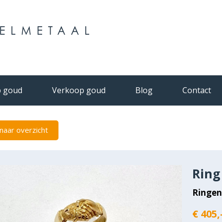
 goud
Verkoop goud
Blog
Contact
naar overzicht
Ring
Ringe
€ 405,