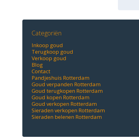
Categoriën
Inkoop goud
Terugkoop goud
Verkoop goud
Blog
Contact
Pandjeshuis Rotterdam
Goud verpanden Rotterdam
Goud terugkopen Rotterdam
Goud kopen Rotterdam
Goud verkopen Rotterdam
Sieraden verkopen Rotterdam
Sieraden belenen Rotterdam