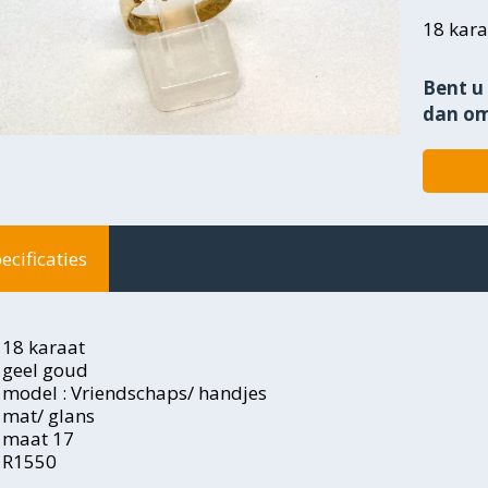
18 kara
Bent u 
dan om
ecificaties
18 karaat
geel goud
model : Vriendschaps/ handjes
mat/ glans
maat 17
R1550