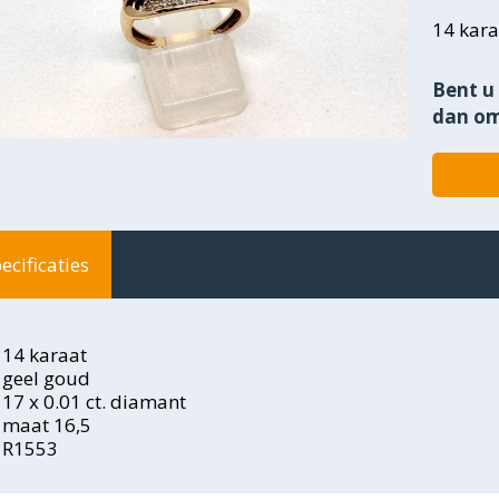
14 kara
Bent u 
dan om
ecificaties
14 karaat
geel goud
17 x 0.01 ct. diamant
maat 16,5
R1553