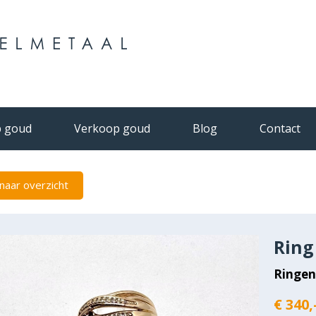
 goud
Verkoop goud
Blog
Contact
naar overzicht
Ring
Ringe
€ 340,