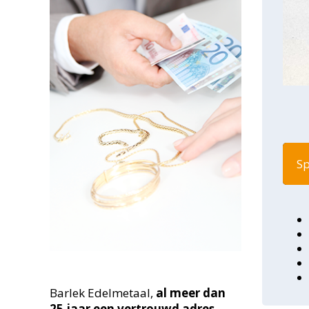
Sp
Barlek Edelmetaal,
al meer dan
25
jaar een vertrouwd adres