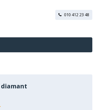
010 412 23 48
 diamant
n
-