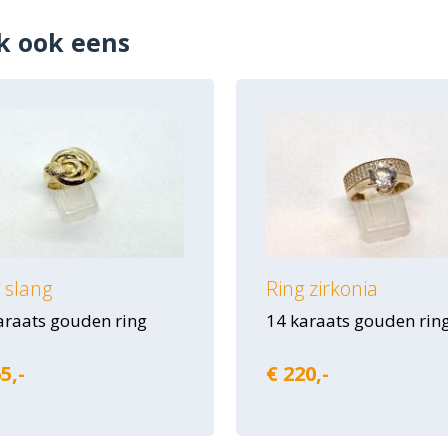
k ook eens
 slang
Ring zirkonia
araats gouden ring
14 karaats gouden rin
5,-
€ 220,-