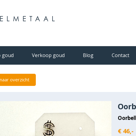
 goud
Verkoop goud
Blog
Contact
naar overzicht
Oorb
Oorbel
€ 46,-