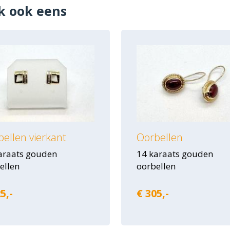
k ook eens
ellen vierkant
Oorbellen
araats gouden
14 karaats gouden
ellen
oorbellen
5,-
€ 305,-