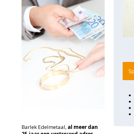
Sp
Barlek Edelmetaal,
al meer dan
25
jaar een vertrouwd adres