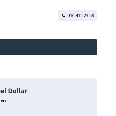
010 412 23 48
el Dollar
len