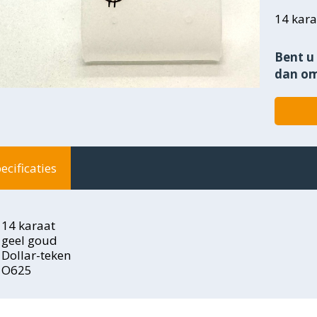
14 kara
Bent u 
dan om
ecificaties
14 karaat
geel goud
Dollar-teken
O625