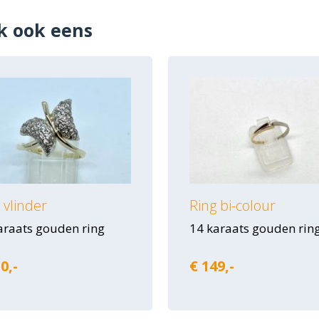
k ook eens
 vlinder
Ring bi-colour
araats gouden ring
14 karaats gouden rin
0,-
€ 149,-