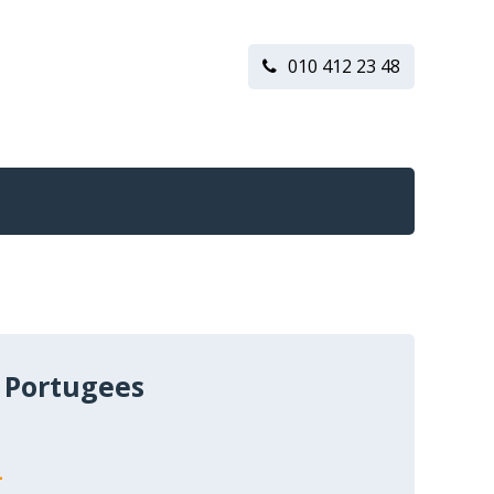
010 412 23 48
 Portugees
n
-