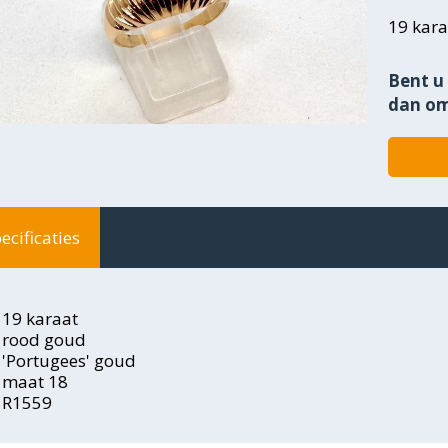
19 kara
Bent u 
dan om
ecificaties
19 karaat
rood goud
'Portugees' goud
maat 18
R1559