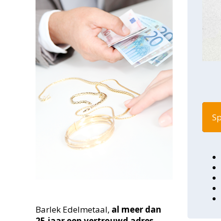
Sp
Barlek Edelmetaal,
al meer dan
25
jaar een vertrouwd adres