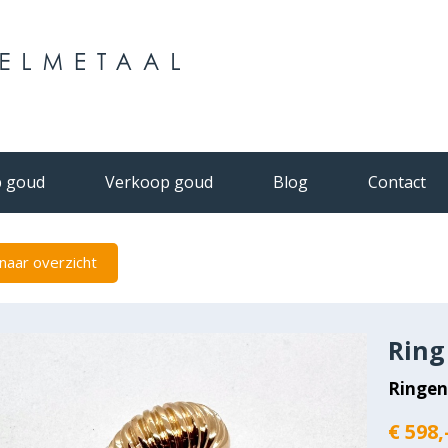
 goud
Verkoop goud
Blog
Contact
naar overzicht
Ring
Ringe
€ 598,