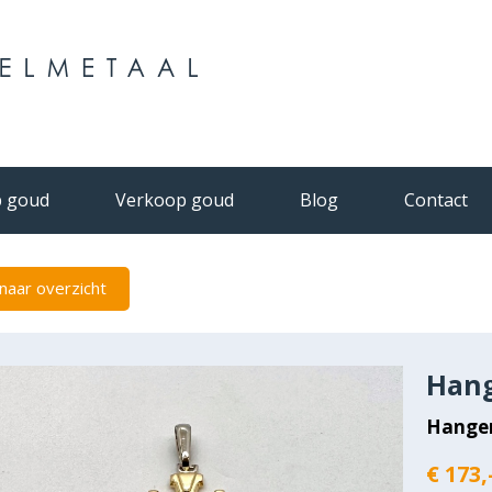
 goud
Verkoop goud
Blog
Contact
naar overzicht
Hang
Hange
€ 173,