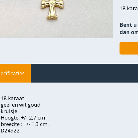
18 kar
Bent u 
dan om
ecificaties
18 karaat
geel en wit goud
kruisje
Hoogte: +/- 2,7 cm
breedte : +/- 1,3 cm.
D24922