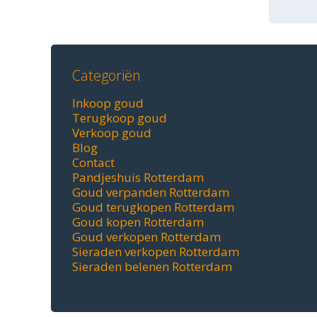
Categoriën
Inkoop goud
Terugkoop goud
Verkoop goud
Blog
Contact
Pandjeshuis Rotterdam
Goud verpanden Rotterdam
Goud terugkopen Rotterdam
Goud kopen Rotterdam
Goud verkopen Rotterdam
Sieraden verkopen Rotterdam
Sieraden belenen Rotterdam