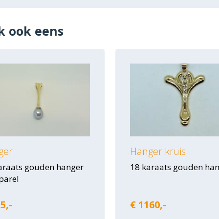
k ook eens
ger
Hanger kruis
araats gouden hanger
18 karaats gouden ha
parel
5,-
€ 1160,-