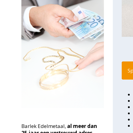
Sp
Barlek Edelmetaal,
al meer dan
25
jaar een vertrouwd adres