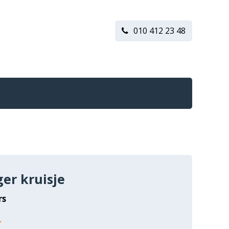
010 412 23 48
er kruisje
rs
-