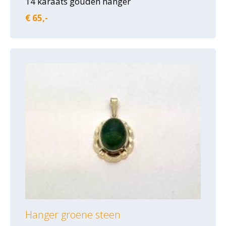
14 karaats gouden hanger
€ 65,-
Hanger groene steen